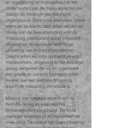
en regelgeving op milieugebied en het
onderhouden van de milieu aspecten zijn
daarbij als minimum een belangrijk
uitgangspunt. Door onze werkwijze, zowel
intern als op klantlocatie, willen wij dat het
niveau van de bewustwording voor de
milieuzorg voortdurend wordt verbeterd
en continue de aandacht heeft bij de
uitvoering van de bedrijfsprocessen.
Daarbij willen wij onze opdrachtgevers,
medewerkers, omgeving en het bevoegd
gezag aangeven dat wij als organisatie
een goede en correcte bijdragen willen
leveren aan een leefbare omgeving,
waarin de milieuzorg onmisbaar is.
Milieu is een integraal aspect van de
bedrijfsvoering en waarvoor het
lijnmanagement zorgdraagt. De KAM
manager ondersteunt en coördineert de
milieuzorg. De nadruk ligt daarbij meer op