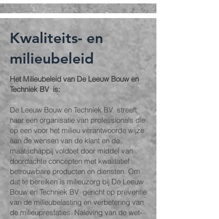
Kwaliteits- en
milieubeleid
Het Milieubeleid van De Leeuw Bouw en
Techniek BV is:
De Leeuw Bouw en Techniek BV streeft
naar een organisatie van professionals die
op een voor het milieu verantwoorde wijze
aan de wensen van de klant en de
maatschappij voldoet door middel van
doordachte concepten met kwalitatief
betrouwbare producten en diensten. Om
dat te bereiken is milieuzorg bij De Leeuw
Bouw en Techniek BV gericht op preventie
van de milieubelasting en verbetering van
de milieuprestaties. Naleving van de wet-