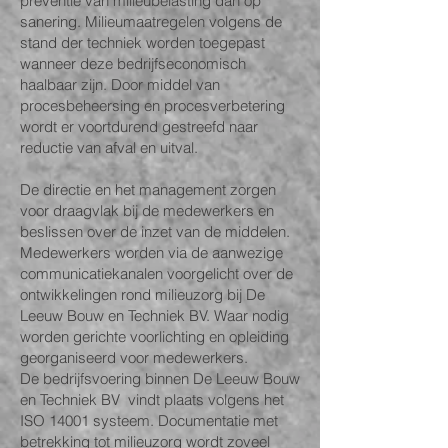
preventie van milieubelasting dan op
sanering. Milieumaatregelen volgens de
stand der techniek worden toegepast
wanneer deze bedrijfseconomisch
haalbaar zijn. Door middel van
procesbeheersing en procesverbetering
wordt er voortdurend gestreefd naar
reductie van afval en uitval.
De directie en het management zorgen
voor draagvlak bij de medewerkers en
beslissen over de inzet van de middelen.
Medewerkers worden via de aanwezige
communicatiekanalen voorgelicht over de
ontwikkelingen rond milieuzorg bij De
Leeuw Bouw en Techniek BV. Waar nodig
worden gerichte voorlichting en opleiding
georganiseerd voor medewerkers.
De bedrijfsvoering binnen De Leeuw Bouw
en Techniek BV vindt plaats volgens het
ISO 14001 systeem. Documentatie met
betrekking tot milieuzorg wordt zoveel