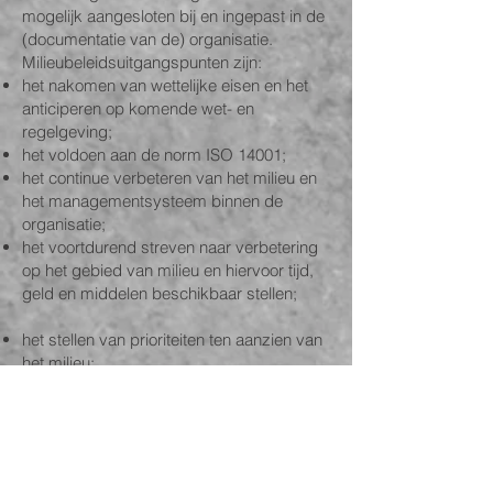
mogelijk aangesloten bij en ingepast in de
(documentatie van de) organisatie.
Milieubeleidsuitgangspunten zijn:
het nakomen van wettelijke eisen en het
anticiperen op komende wet- en
regelgeving;
het voldoen aan de norm ISO 14001;
het continue verbeteren van het milieu en
het managementsysteem binnen de
organisatie;
het voortdurend streven naar verbetering
op het gebied van milieu en hiervoor tijd,
geld en middelen beschikbaar stellen;
het stellen van prioriteiten ten aanzien van
het milieu;
het waarborgen van voldoende kwaliteit en
zorg om het milieu bij leveranciers en
onderaannemers;
het betrachten van “maatschappelijke
zorgvuldigheid” d.w.z. de zorg met